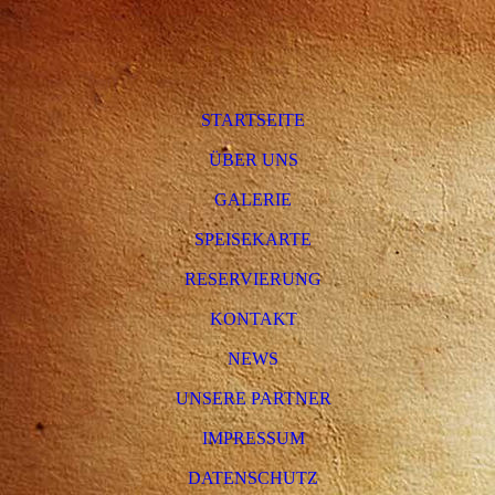
STARTSEITE
ÜBER UNS
GALERIE
SPEISEKARTE
RESERVIERUNG
KONTAKT
NEWS
UNSERE PARTNER
IMPRESSUM
DATENSCHUTZ