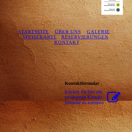
STARTSEITE
ÜBER UNS
GALERIE
SPEISEKARTE
RESERVIERUNGEN
KONTAKT
Kontaktformular
Klicken Sie hier um
zu unserem Kon­takt­
for­mu­lar zu kommen