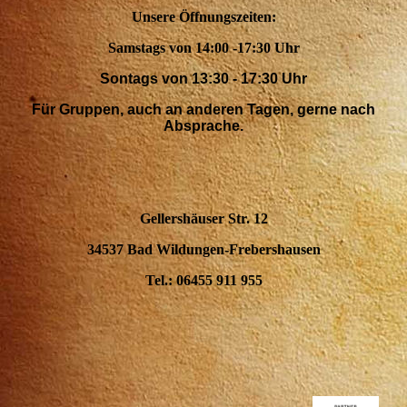
Unsere Öffnungszeiten:
Samstags von 14:00 -17:30 Uhr
Sontags von 13:30 - 17:30 Uhr
Für Gruppen, auch an anderen Tagen, gerne nach
Absprache.
Gellershäuser Str. 12
34537 Bad Wildungen-Frebershausen
Tel.: 06455 911 955